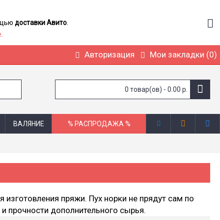
мощью
доставки Авито
.
.
Авторизация
Мои закладки (
0
)
0 товар(ов) - 0.00 р.
ВАЛЯНИЕ
% РАСПРОДАЖА %
 изготовления пряжи. Пух норки не прядут сам по
 и прочности дополнительного сырья.