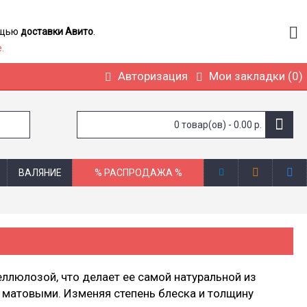
мощью
доставки Авито
.
.
Авторизация
Мои закладки (
0
)
0 товар(ов) - 0.00 р.
ВАЛЯНИЕ
% РАСПРОДАЖА %
еллюлозой, что делает ее самой натуральной из
 матовыми. Изменяя степень блеска и толщину