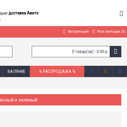
мощью
доставки Авито
.
.
Авторизация
Мои закладки (
0
)
0 товар(ов) - 0.00 р.
ВАЛЯНИЕ
% РАСПРОДАЖА %
расный и зеленый