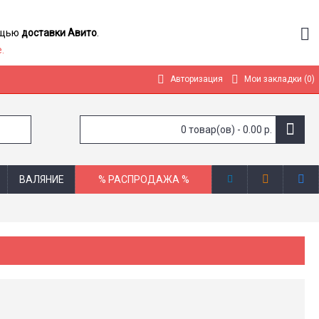
мощью
доставки Авито
.
.
Авторизация
Мои закладки (
0
)
0 товар(ов) - 0.00 р.
ВАЛЯНИЕ
% РАСПРОДАЖА %