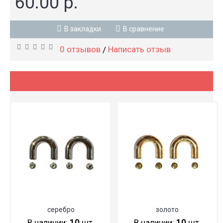
60.00 р.
В закладки
В сравнение
0 отзывов
Написать отзыв
/
серебро
золото
В наличии:
10
шт.
В наличии:
10
шт.