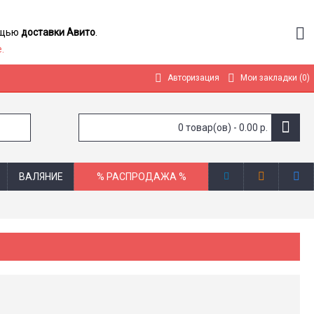
мощью
доставки Авито
.
.
Авторизация
Мои закладки (
0
)
0 товар(ов) - 0.00 р.
ВАЛЯНИЕ
% РАСПРОДАЖА %