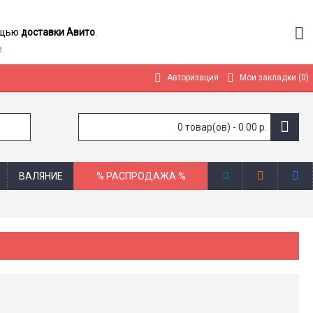
мощью
доставки Авито
.
.
Авторизация
Мои закладки (
0
)
0 товар(ов) - 0.00 р.
ВАЛЯНИЕ
% РАСПРОДАЖА %