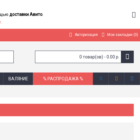
мощью
доставки Авито
.
.
Авторизация
Мои закладки (
0
)
0 товар(ов) - 0.00 р.
ВАЛЯНИЕ
% РАСПРОДАЖА %