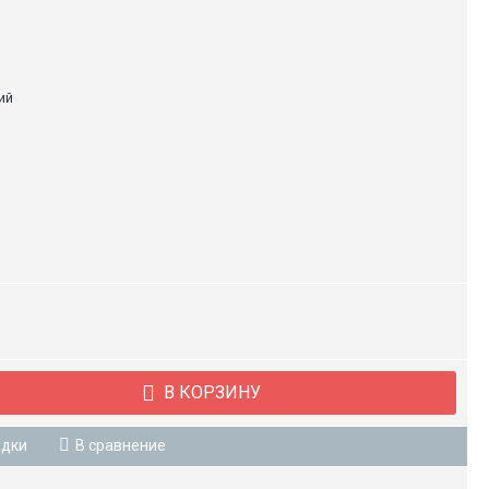
ий
В КОРЗИНУ
адки
В сравнение