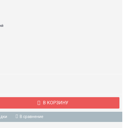
ий
В КОРЗИНУ
адки
В сравнение