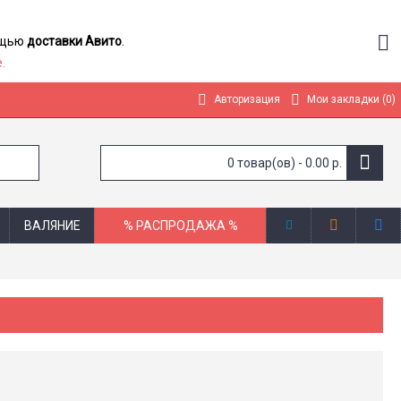
мощью
доставки Авито
.
.
Авторизация
Мои закладки (
0
)
0 товар(ов) - 0.00 р.
ВАЛЯНИЕ
% РАСПРОДАЖА %