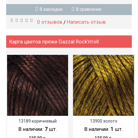
В закладки
В сравнение
0 отзывов
Написать отзыв
/
Карта цветов пряжи Gazzal Rock'n'roll
13189 коричневый
13900 золото
В наличии:
7
шт.
В наличии:
1
шт.