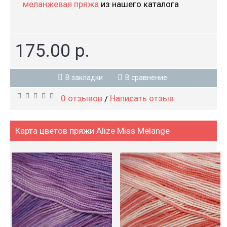
меланжевая пряжа
из нашего каталога
175.00 р.
В закладки
В сравнение
0 отзывов
Написать отзыв
/
Карта цветов пряжи Alize Miss Melange