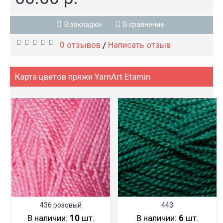
В закладки
В сравнение
0 отзывов
Написать отзыв
/
Карта цветов пряжи YarnArt Etamin
436 розовый
443
В наличии:
10
шт.
В наличии:
6
шт.