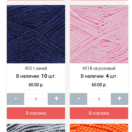
453 т.синий
451А св.розовый
В наличии:
10
шт.
В наличии:
4
шт.
60.00 р.
60.00 р.
-
+
-
+
В корзину
В корзину